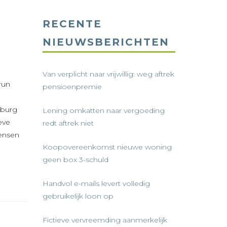
RECENTE
NIEUWSBERICHTEN
Van verplicht naar vrijwillig: weg aftrek
run
pensioenpremie
mburg
Lening omkatten naar vergoeding
eve
redt aftrek niet
mensen
Koopovereenkomst nieuwe woning
geen box 3-schuld
Handvol e-mails levert volledig
gebruikelijk loon op
Fictieve vervreemding aanmerkelijk