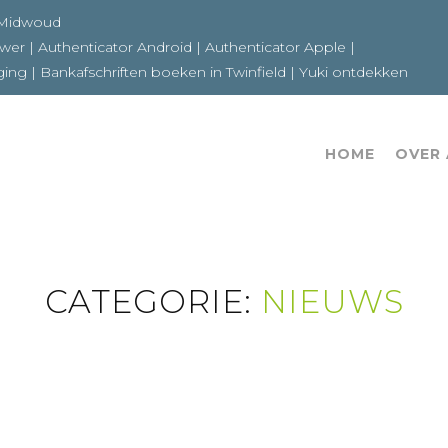
6a 1679GE Midwoud
ewer
|
Authenticator Android
|
Authenticator Apple
|
ging
|
Bankafschriften boeken in Twinfield
|
Yuki ontdekken
HOME
OVER
CATEGORIE:
NIEUWS