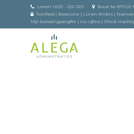
Lonen: 0229 - 220 220
Buurt 
Twinfield
|
Basecone
|
Lonen Nmbrs
|
Teamvi
Mijn belastingaangifte
|
Uw cijfers
|
Check machti