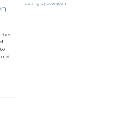
belang bij overlijden
en
ember
el
760
n met