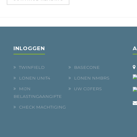
INLOGGEN
A
TWINFIELD
BASECONE
LONEN UNIT4
LONEN NMBRS
MIJN
UW CIJFERS
BELASTINGAANGIFTE
CHECK MACHTIGING