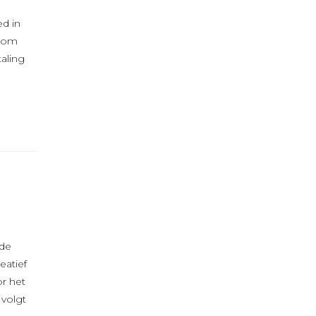
ed in
t om
taling
ide
eatief
r het
 volgt