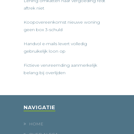
Lening omkatten naar vergoeding redt
aftrek niet
Koopovereenkomst nieuwe woning
geen box 3-schuld
Handvol e-mails levert volledig
gebruikelijk loon op
Fictieve vervreemding aanmerkelijk
belang bij overlijden
NAVIGATIE
HOME