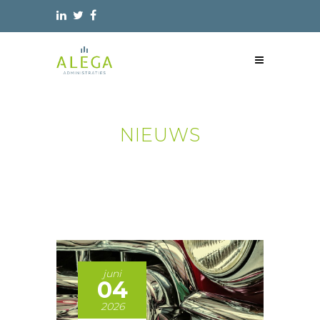
NIEUWS
juni
04
2026