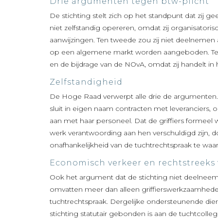
Drie argumenten tegen btw-plicht
De stichting stelt zich op het standpunt dat zij g
niet zelfstandig opereren, omdat zij organisatoris
aanwijzingen. Ten tweede zou zij niet deelnemen 
op een algemene markt worden aangeboden. Ten 
en de bijdrage van de NOvA, omdat zij handelt in
Zelfstandigheid
De Hoge Raad verwerpt alle drie de argumenten. 
sluit in eigen naam contracten met leveranciers
aan met haar personeel. Dat de griffiers formee
werk verantwoording aan hen verschuldigd zijn, do
onafhankelijkheid van de tuchtrechtspraak te waa
Economisch verkeer en rechtstreeks
Ook het argument dat de stichting niet deelneemt
omvatten meer dan alleen griffierswerkzaamheden.
tuchtrechtspraak. Dergelijke ondersteunende di
stichting statutair gebonden is aan de tuchtcolle