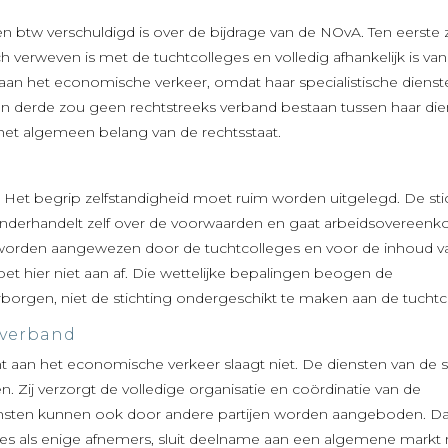
een btw verschuldigd is over de bijdrage van de NOvA. Ten eerste z
ch verweven is met de tuchtcolleges en volledig afhankelijk is va
aan het economische verkeer, omdat haar specialistische dienst
derde zou geen rechtstreeks verband bestaan tussen haar die
 het algemeen belang van de rechtsstaat.
Het begrip zelfstandigheid moet ruim worden uitgelegd. De sti
, onderhandelt zelf over de voorwaarden en gaat arbeidsovereen
l worden aangewezen door de tuchtcolleges en voor de inhoud v
et hier niet aan af. Die wettelijke bepalingen beogen de
rborgen, niet de stichting ondergeschikt te maken aan de tuchtc
 verband
 aan het economische verkeer slaagt niet. De diensten van de s
 Zij verzorgt de volledige organisatie en coördinatie van de
ensten kunnen ook door andere partijen worden aangeboden. Da
ges als enige afnemers, sluit deelname aan een algemene markt ni