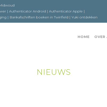
6a 1679GE Midwoud
ewer
|
Authenticator Android
|
Authenticator Apple
|
ging
|
Bankafschriften boeken in Twinfield
|
Yuki ontdekken
HOME
OVER
NIEUWS