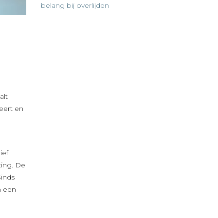
belang bij overlijden
alt
reert en
ief
ting. De
Sinds
m een