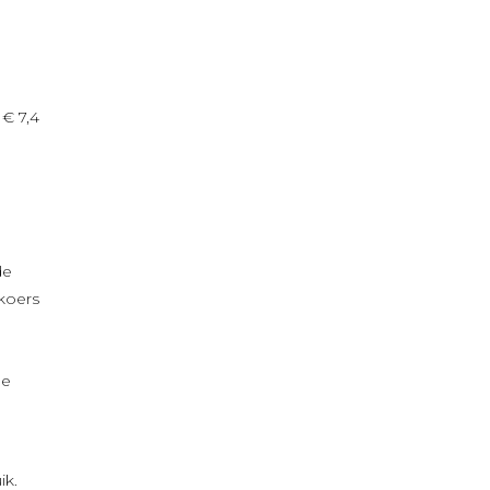
 € 7,4
de
koers
de
ik.