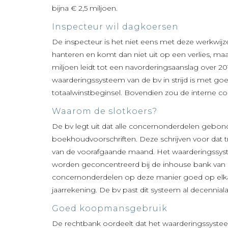
bijna € 2,5 miljoen.
Inspecteur wil dagkoersen
De inspecteur is het niet eens met deze werkwijze
hanteren en komt dan niet uit op een verlies, maa
miljoen leidt tot een navorderingsaanslag over 2
waarderingssysteem van de bv in strijd is met g
totaalwinstbeginsel. Bovendien zou de interne co
Waarom de slotkoers?
De bv legt uit dat alle concernonderdelen gebo
boekhoudvoorschriften. Deze schrijven voor dat 
van de voorafgaande maand. Het waarderingssyste
worden geconcentreerd bij de inhouse bank van he
concernonderdelen op deze manier goed op elkaa
jaarrekening. De bv past dit systeem al decennial
Goed koopmansgebruik
De rechtbank oordeelt dat het waarderingssyst