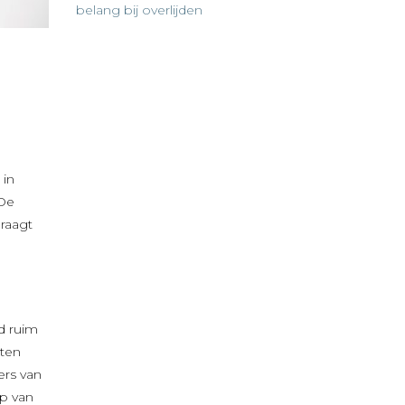
belang bij overlijden
 in
 De
raagt
d ruim
iten
ers van
op van