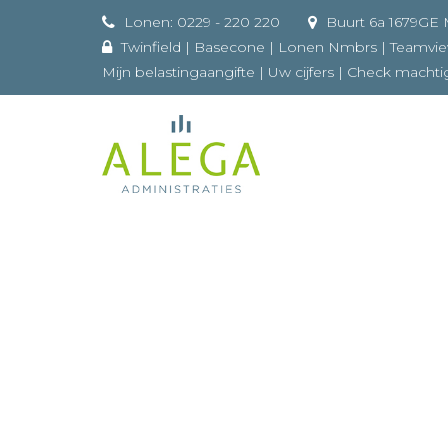
Lonen: 0229 - 220 220
Buurt 
Twinfield
|
Basecone
|
Lonen Nmbrs
|
Teamvi
Mijn belastingaangifte
|
Uw cijfers
|
Check machti