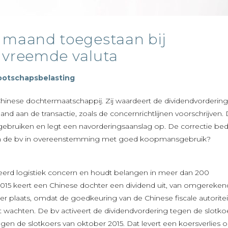
 maand toegestaan bij
 vreemde valuta
otschapsbelasting
hinese dochtermaatschappij. Zij waardeert de dividendvordering
d aan de transactie, zoals de concernrichtlijnen voorschrijven.
 gebruiken en legt een navorderingsaanslag op. De correctie bed
 van de bv in overeenstemming met goed koopmansgebruik?
eerd logistiek concern en houdt belangen in meer dan 200
015 keert een Chinese dochter een dividend uit, van omgereken
er plaats, omdat de goedkeuring van de Chinese fiscale autorite
at wachten. De bv activeert de dividendvordering tegen de slotko
gen de slotkoers van oktober 2015. Dat levert een koersverlies 