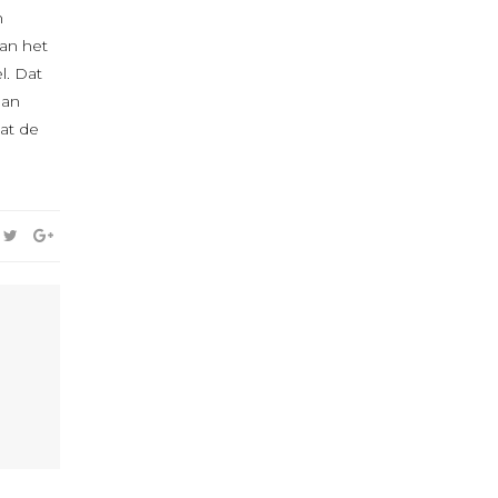
n
dan het
l. Dat
aan
at de