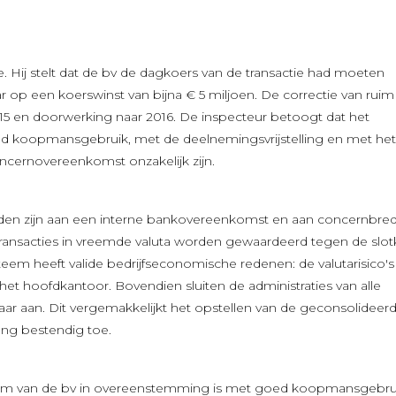
. Hij stelt dat de bv de dagkoers van de transactie had moeten
r op een koerswinst van bijna € 5 miljoen. De correctie van ruim
015 en doorwerking naar 2016. De inspecteur betoogt dat het
oed koopmansgebruik, met de deelnemingsvrijstelling en met het
ncernovereenkomst onzakelijk zijn.
nden zijn aan een interne bankovereenkomst en aan concernbre
transacties in vreemde valuta worden gewaardeerd tegen de slot
em heeft valide bedrijfseconomische redenen: de valutarisico's
t hoofdkantoor. Bovendien sluiten de administraties van alle
r aan. Dit vergemakkelijkt het opstellen van de geconsolideer
ang bestendig toe.
eem van de bv in overeenstemming is met goed koopmansgebru