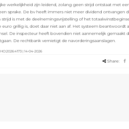
jke werkelijkheid zijn leidend, zolang geen strijd ontstaat met ee
er geen sprake. De bv heeft immers niet meer dividend ontvangen 
trijd is met de deelnemingsvrijstelling of het totaalwinstbeginse
euro grillig is, doet daar niet aan af. Het systeem beantwoordt 
insel. De inspecteur heeft bovendien niet aannemelijk gemaakt d
ntgaan. De rechtbank vernietigt de navorderingsaanslagen.
NHO:2026:4173 | 14-04-2026
Share: