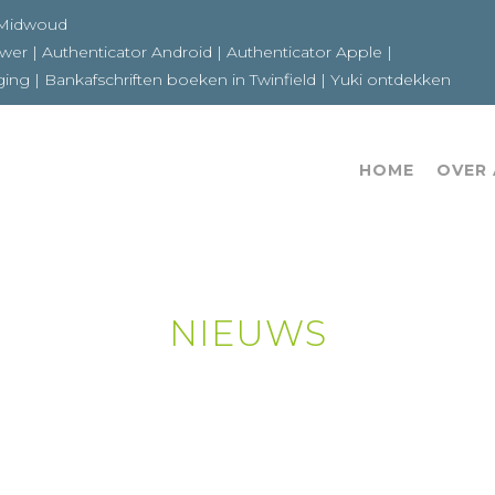
6a 1679GE Midwoud
ewer
|
Authenticator Android
|
Authenticator Apple
|
ging
|
Bankafschriften boeken in Twinfield
|
Yuki ontdekken
HOME
OVER
NIEUWS