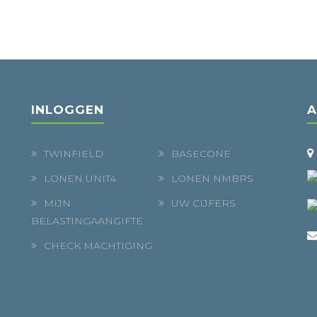
INLOGGEN
A
TWINFIELD
BASECONE
LONEN UNIT4
LONEN NMBRS
MIJN
UW CIJFERS
BELASTINGAANGIFTE
CHECK MACHTIGING