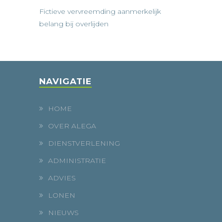
Fictieve vervreemding aanmerkelijk
belang bij overlijden
NAVIGATIE
HOME
OVER ALEGA
DIENSTVERLENING
ADMINISTRATIE
ADVIES
LONEN
NIEUWS