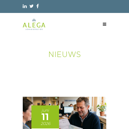
NIEUWS
juni
11
2026