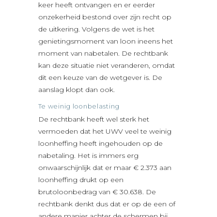
keer heeft ontvangen en er eerder
onzekerheid bestond over zijn recht op
de uitkering. Volgens de wet is het
genietingsmoment van loon ineens het
moment van nabetalen. De rechtbank
kan deze situatie niet veranderen, omdat
dit een keuze van de wetgever is. De
aanslag klopt dan ook.
Te weinig loonbelasting
De rechtbank heeft wel sterk het
vermoeden dat het UWV veel te weinig
loonheffing heeft ingehouden op de
nabetaling. Het is immers erg
onwaarschijnlijk dat er maar € 2.373 aan
loonheffing drukt op een
brutoloonbedrag van € 30.638. De
rechtbank denkt dus dat er op de een of
andere manier achter de schermen bij