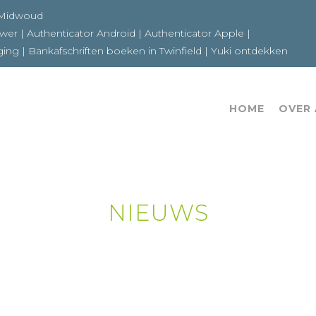
6a 1679GE Midwoud
ewer
|
Authenticator Android
|
Authenticator Apple
|
ging
|
Bankafschriften boeken in Twinfield
|
Yuki ontdekken
HOME
OVER
NIEUWS