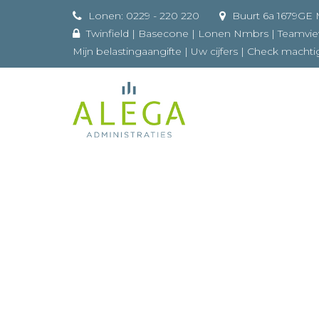
Lonen: 0229 - 220 220
Buurt 
Twinfield
|
Basecone
|
Lonen Nmbrs
|
Teamvi
Mijn belastingaangifte
|
Uw cijfers
|
Check machti