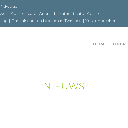
6a 1679GE Midwoud
ewer
|
Authenticator Android
|
Authenticator Apple
|
ging
|
Bankafschriften boeken in Twinfield
|
Yuki ontdekken
HOME
OVER
NIEUWS