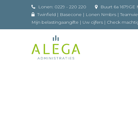
Lonen: 0229 - 220 220
Buurt 
Twinfield
|
Basecone
|
Lonen Nmbrs
|
Teamvi
Mijn belastingaangifte
|
Uw cijfers
|
Check machti