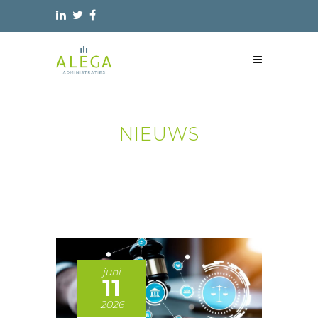
NIEUWS
juni
11
2026