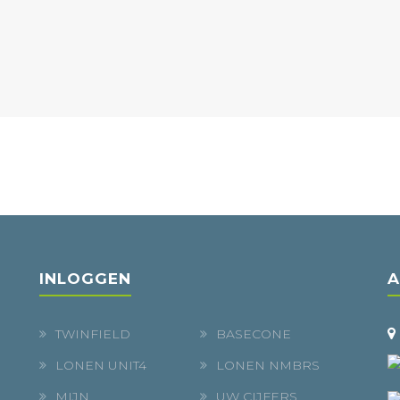
INLOGGEN
A
TWINFIELD
BASECONE
LONEN UNIT4
LONEN NMBRS
MIJN
UW CIJFERS