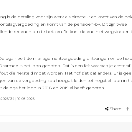
is de betaling voor zijn werk als directeur en komt van de hol
de ontslagvergoeding en komt van de pensioen-bv. Dit zijn twee
llende redenen om te betalen. Je kunt de ene niet wegstrepen
k. De dga heeft de managementvergoeding ontvangen en de hol
armee is het loon genoten. Dat is een feit waaraan je achteraf 
fout die hersteld moet worden. Het hof ziet dat anders. Er is gee
en van de vergoeding zou hooguit leiden tot negatief loon in he
dat de dga het loon in 2018 en 2019 al heeft genoten.
2026:134 | 10-03-2026
Share: