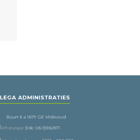
LEGA ADMINISTRATIES
Buurt 6 a 1679 GE Midwoud
Erik: 06-55162671