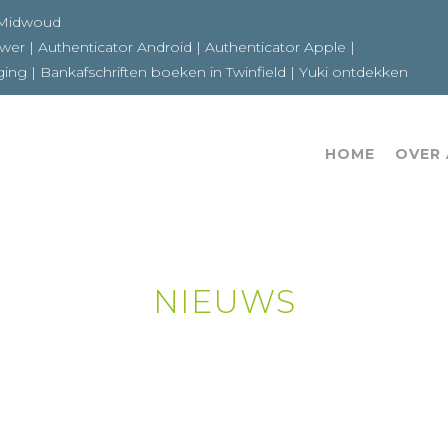
6a 1679GE Midwoud
ewer
|
Authenticator Android
|
Authenticator Apple
|
ging
|
Bankafschriften boeken in Twinfield
|
Yuki ontdekken
HOME
OVER
NIEUWS