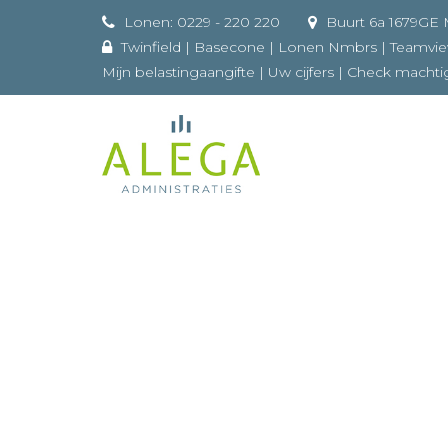
Lonen: 0229 - 220 220
Buurt 
Twinfield
|
Basecone
|
Lonen Nmbrs
|
Teamvi
Mijn belastingaangifte
|
Uw cijfers
|
Check machti