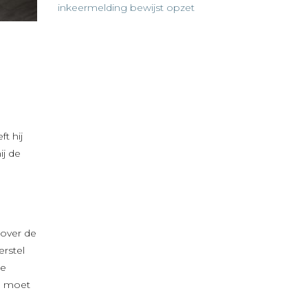
inkeermelding bewijst opzet
t hij
ij de
 over de
erstel
de
n moet