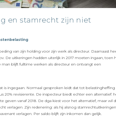
en stamrecht zijn niet
stenbelasting
ng van zijn holding voor zijn werk als directeur. Daarnaast heef
v. De uitkeringen hadden uiterlijk in 2017 moeten ingaan, toen h
 man blijft fulltime werken als directeur en ontvangt een
at is ingegaan. Normaal gesproken leidt dat tot belastingheffing
s 20% revisierente. De inspecteur biedt echter een alternatief: h
te geven vanaf 2018. De dga kiest voor het alternatief, maar wil 
verlagen. Zijn redenering: als hij alsnog stamrechtuitkeringe
nant verlagen. Per saldo blijft zijn inkomen dan gelijk.