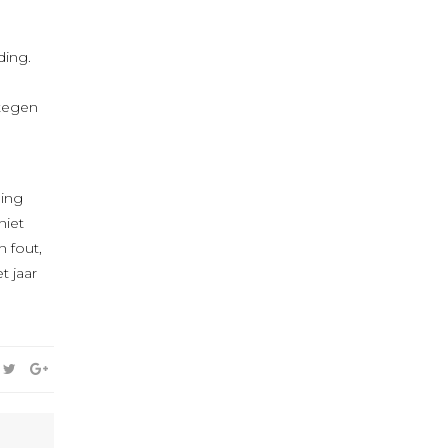
ding.
 tegen
ding
niet
n fout,
t jaar