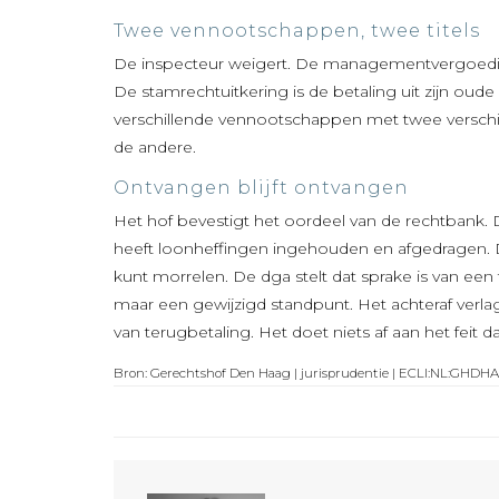
Twee vennootschappen, twee titels
De inspecteur weigert. De managementvergoeding 
De stamrechtuitkering is de betaling uit zijn ou
verschillende vennootschappen met twee verschi
de andere.
Ontvangen blijft ontvangen
Het hof bevestigt het oordeel van de rechtban
heeft loonheffingen ingehouden en afgedragen. Da
kunt morrelen. De dga stelt dat sprake is van een 
maar een gewijzigd standpunt. Het achteraf verlag
van terugbetaling. Het doet niets af aan het feit 
Bron: Gerechtshof Den Haag | jurisprudentie | ECLI:NL:GHDHA: