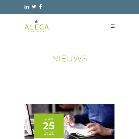
NIEUWS
juni
25
2026