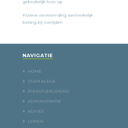
gebruikelijk loon op
Fictieve vervreemding aanmerkelijk
belang bij overlijden
NAVIGATIE
HOME
OVER ALEGA
DIENSTVERLENING
ADMINISTRATIE
ADVIES
LONEN