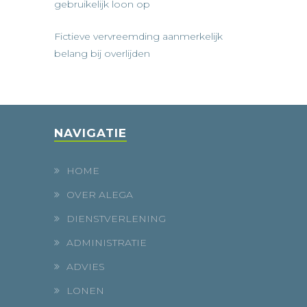
gebruikelijk loon op
Fictieve vervreemding aanmerkelijk
belang bij overlijden
NAVIGATIE
HOME
OVER ALEGA
DIENSTVERLENING
ADMINISTRATIE
ADVIES
LONEN