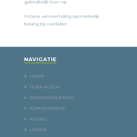
gebruikelijk loon op
Fictieve vervreemding aanmerkelijk
belang bij overlijden
NAVIGATIE
HOME
OVER ALEGA
DIENSTVERLENING
ADMINISTRATIE
ADVIES
LONEN