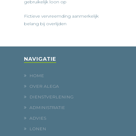
gebruikelijk loon op
Fictieve vervreemding aanmerkelijk
belang bij overlijden
NAVIGATIE
HOME
OVER ALEGA
DIENSTVERLENING
ADMINISTRATIE
ADVIES
LONEN