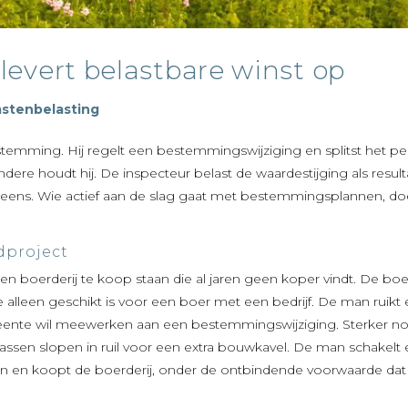
evert belastbare winst op
stenbelasting
emming. Hij regelt een bestemmingswijziging en splitst het per
dere houdt hij. De inspecteur belast de waardestijging als resulta
eens. Wie actief aan de slag gaat met bestemmingsplannen, do
dproject
en boerderij te koop staan die al jaren geen koper vindt. De boe
alleen geschikt is voor een boer met een bedrijf. De man ruikt
eente wil meewerken aan een bestemmingswijziging. Sterker nog
assen slopen in ruil voor een extra bouwkavel. De man schakelt
ren en koopt de boerderij, onder de ontbindende voorwaarde dat