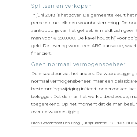
Splitsen en verkopen
In juni 2018 is het zover. De gemeente keurt het
percelen met elk een woonbestemming. De bouwk
aankoopprijs van het geheel. Er meldt zich geen k
man voor € 550.000. De kavel houdt hij voorlopi
geld. De levering wordt een ABC-transactie, waa
financiert.
Geen normaal vermogensbeheer
De inspecteur ziet het anders. De waardestijging
normaal vermogensbeheer, maar een belastbare 
bestemmingswijziging initieert, onderzoeken laa
belegger. Dat de man het werk uitbesteedde, m
toegerekend. Op het moment dat de man besluit 
over de waardestijging.
Bron: Gerechtshof Den Haag | jurisprudentie | ECLI:NL:GHDHA: