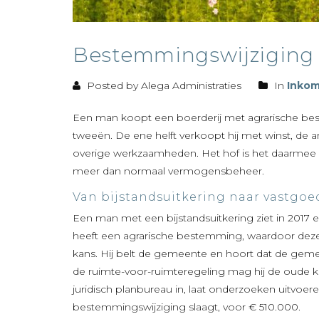
Bestemmingswijziging l
Posted by Alega Administraties
In
Inkom
Een man koopt een boerderij met agrarische best
tweeën. De ene helft verkoopt hij met winst, de an
overige werkzaamheden. Het hof is het daarmee 
meer dan normaal vermogensbeheer.
Van bijstandsuitkering naar vastgoe
Een man met een bijstandsuitkering ziet in 2017 e
heeft een agrarische bestemming, waardoor deze 
kans. Hij belt de gemeente en hoort dat de gem
de ruimte-voor-ruimteregeling mag hij de oude k
juridisch planbureau in, laat onderzoeken uitvoe
bestemmingswijziging slaagt, voor € 510.000.