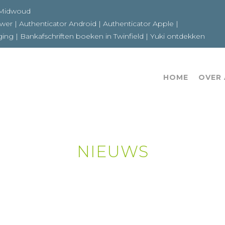
6a 1679GE Midwoud
ewer
|
Authenticator Android
|
Authenticator Apple
|
ging
|
Bankafschriften boeken in Twinfield
|
Yuki ontdekken
HOME
OVER
NIEUWS