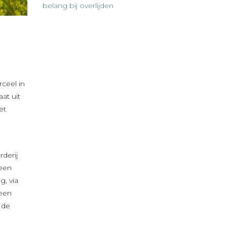
belang bij overlijden
ceel in
at uit
et
rderij
 een
, via
 een
 de