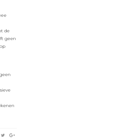
wee
pt de
eft geen
oop
 geen
sieve
rekenen