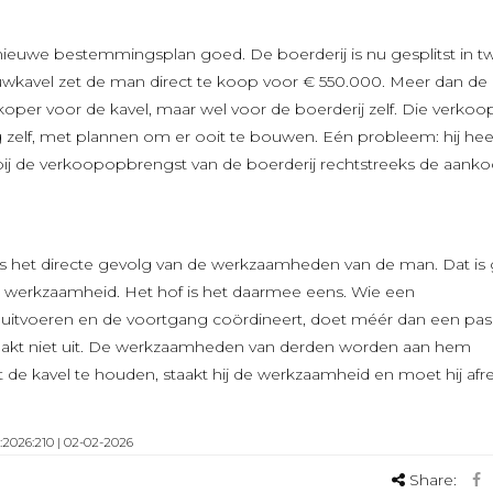
 nieuwe bestemmingsplan goed. De boerderij is nu gesplitst in t
avel zet de man direct te koop voor € 550.000. Meer dan de
oper voor de kavel, maar wel voor de boerderij zelf. Die verkoo
g zelf, met plannen om er ooit te bouwen. Eén probleem: hij he
rbij de verkoopopbrengst van de boerderij rechtstreeks de aank
 is het directe gevolg van de werkzaamheden van de man. Dat is
werkzaamheid. Het hof is het daarmee eens. Wie een
t uitvoeren en de voortgang coördineert, doet méér dan een pas
aakt niet uit. De werkzaamheden van derden worden aan hem
de kavel te houden, staakt hij de werkzaamheid en moet hij af
2026:210 | 02-02-2026
Share: