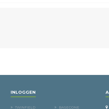
INLOGGEN
A
TWINFIELD
BASECONE