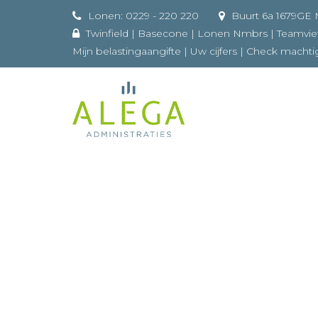
Lonen: 0229 - 220 220
Buurt 
Twinfield
|
Basecone
|
Lonen Nmbrs
|
Teamvi
Mijn belastingaangifte
|
Uw cijfers
|
Check machti