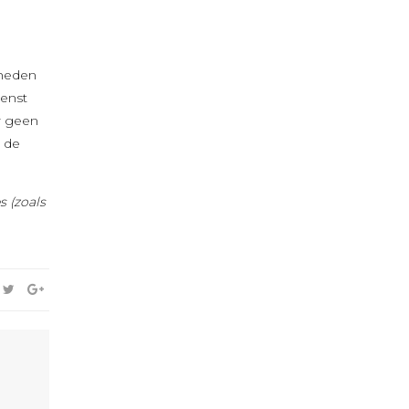
kheden
ienst
or geen
 de
s (zoals