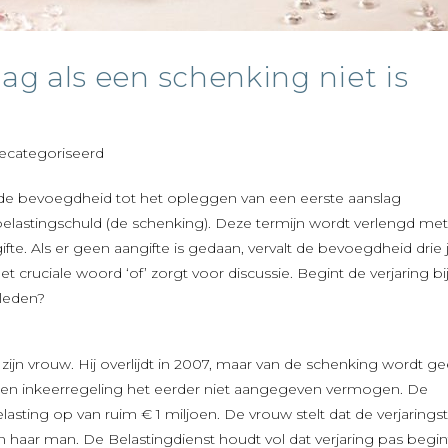
lag als een schenking niet is
ecategoriseerd
lt de bevoegdheid tot het opleggen van een eerste aanslag
 belastingschuld (de schenking). Deze termijn wordt verlengd met
fte. Als er geen aangifte is gedaan, vervalt de bevoegdheid drie 
t cruciale woord ‘of’ zorgt voor discussie. Begint de verjaring bi
rleden?
ijn vrouw. Hij overlijdt in 2007, maar van de schenking wordt g
 een inkeerregeling het eerder niet aangegeven vermogen. De
lasting op van ruim € 1 miljoen. De vrouw stelt dat de verjarings
 van haar man. De Belastingdienst houdt vol dat verjaring pas begin