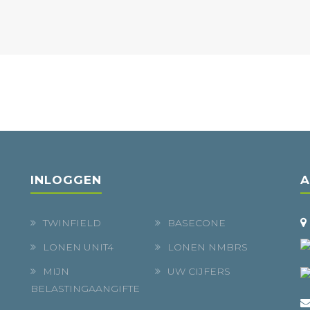
INLOGGEN
A
TWINFIELD
BASECONE
LONEN UNIT4
LONEN NMBRS
MIJN
UW CIJFERS
BELASTINGAANGIFTE