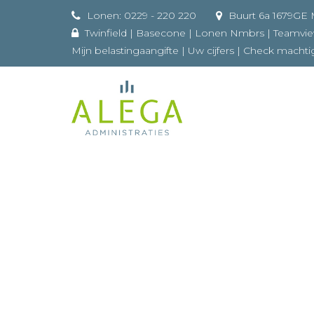
Lonen: 0229 - 220 220
Buurt 
Twinfield
|
Basecone
|
Lonen Nmbrs
|
Teamvi
Mijn belastingaangifte
|
Uw cijfers
|
Check machti