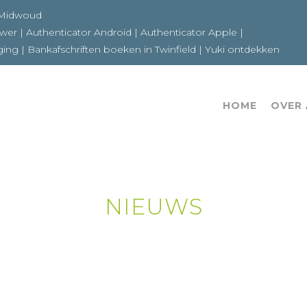
6a 1679GE Midwoud
ewer
|
Authenticator Android
|
Authenticator Apple
|
ging
|
Bankafschriften boeken in Twinfield
|
Yuki ontdekken
HOME
OVER
NIEUWS