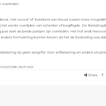
n overleden.
dienst. Het woord ‘of’ betekent een keuze tussen twee mogelij
bij het eerste overlijden van schenker of begiftigde. De Belastingd
as start als beide partijen zijn overleden. Het hof vindt hiervo
andere formulering kunnen kiezen als het de bedoeling was dat
belasting bij geen aangifte. Voor erfbelasting en andere situatie
MS:2025:2358 | 28-07-2025
Share: